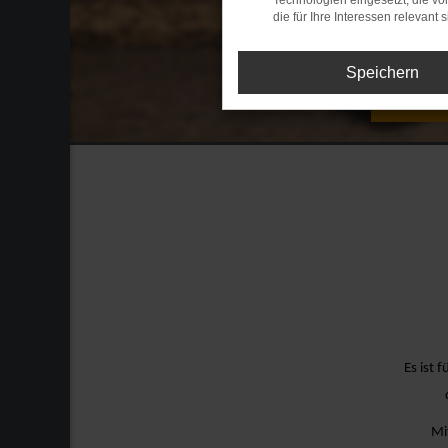
Technologien eingesetzt, die v
die für Ihre Interessen relevant s
Speichern
AVP
Es ist 
Mi