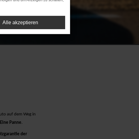
rfolgen und um Anzeigen zu schalten,
Alle akzeptieren
 Auto auf dem Weg in
Eine Panne
.
tzgarantie der