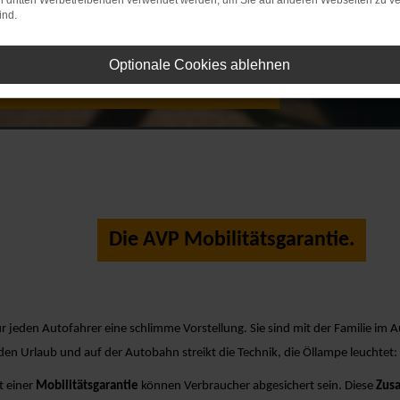
on dritten Werbetreibenden verwendet werden, um Sie auf anderen Webseiten zu ve
ind.
Optionale Cookies ablehnen
 Mobilitätsgarantie
Die AVP Mobilitätsgarantie.
für jeden Autofahrer eine schlimme Vorstellung. Sie sind mit der Familie im
den Urlaub und auf der Autobahn streikt die Technik, die Öllampe leuchtet:
t einer
Mobilitätsgarantie
können Verbraucher abgesichert sein. Diese
Zusa