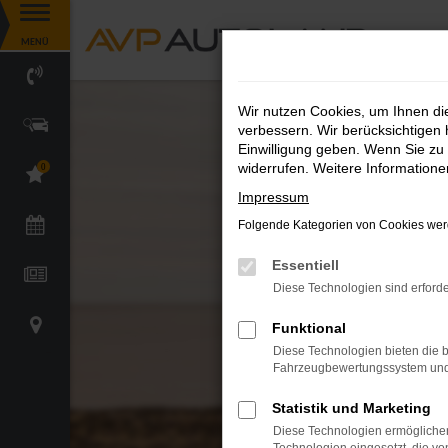
Zum
MENÜ
Hauptinhalt
springen
Wir nutzen Cookies, um Ihnen d
verbessern. Wir berücksichtigen 
Einwilligung geben. Wenn Sie zu 
widerrufen. Weitere Information
0
Impressum
Folgende Kategorien von Cookies werd
Essentiell
Diese Technologien sind erforde
Funktional
Diese Technologien bieten die b
Fahrzeugbewertungssystem und w
Statistik und Marketing
Diese Technologien ermöglichen