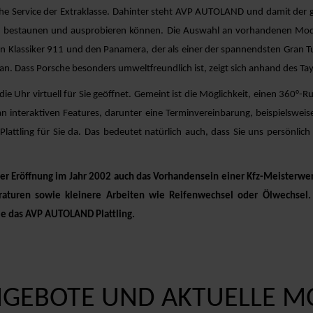
he Service der Extraklasse. Dahinter steht AVP AUTOLAND und damit der 
n bestaunen und ausprobieren können. Die Auswahl an vorhandenen Modelle
 Klassiker 911 und den Panamera, der als einer der spannendsten Gran Tur
can. Dass Porsche besonders umweltfreundlich ist, zeigt sich anhand des Ta
 die Uhr virtuell für Sie geöffnet. Gemeint ist die Möglichkeit, einen 36
an interaktiven Features, darunter eine Terminvereinbarung, beispielsweis
 Plattling für Sie da. Das bedeutet natürlich auch, dass Sie uns persönli
der Eröffnung im Jahr 2002 auch das Vorhandensein einer Kfz-Meisterwerks
turen sowie kleinere Arbeiten wie Reifenwechsel oder Ölwechsel. N
ie das AVP AUTOLAND Plattling.
GEBOTE UND AKTUELLE M