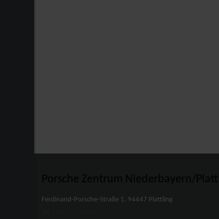
Porsche Zentrum Niederbayern/Platt
Ferdinand-Porsche-Straße 1, 94447 Plattling
E-Mail schreiben