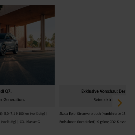
08.04.2026
Neue Modelle
Home
Exklusive Vorschau: Der neue Škoda Epiq.
Reinelektrischer Alltagshelfer.
Škoda Epiq: Stromverbrauch (kombiniert): 13.0–13.1 kWh/100km; CO2-
Emissionen (kombiniert): 0 g/km; CO2-Klasse (kombiniert): A