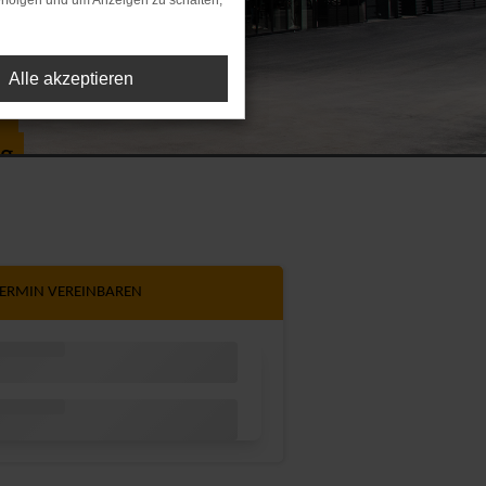
rfolgen und um Anzeigen zu schalten,
Alle akzeptieren
g
ng
TERMIN
VEREINBAREN