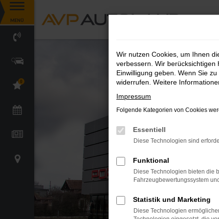
Zum
MENÜ
Hauptinhalt
springen
Wir nutzen Cookies, um Ihnen d
verbessern. Wir berücksichtigen 
Einwilligung geben. Wenn Sie zu 
widerrufen. Weitere Information
0
Impressum
Folgende Kategorien von Cookies werd
Essentiell
Diese Technologien sind erforde
Funktional
Diese Technologien bieten die b
Fahrzeugbewertungssystem und w
Statistik und Marketing
Diese Technologien ermöglichen