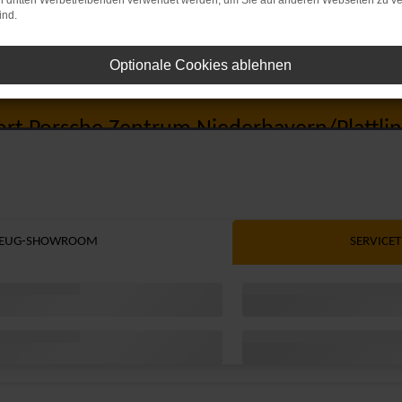
on dritten Werbetreibenden verwendet werden, um Sie auf anderen Webseiten zu ve
ind.
Optionale Cookies ablehnen
 Sportwagen GmbH Plattlin
ort Porsche Zentrum Niederbayern/Plattli
EUG-
SHOWROOM
SERVICE