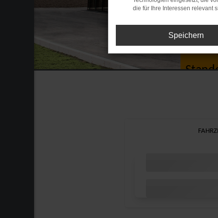
Technologien eingesetzt, die v
die für Ihre Interessen relevant s
Speichern
AVP
Stand
FAHRZ