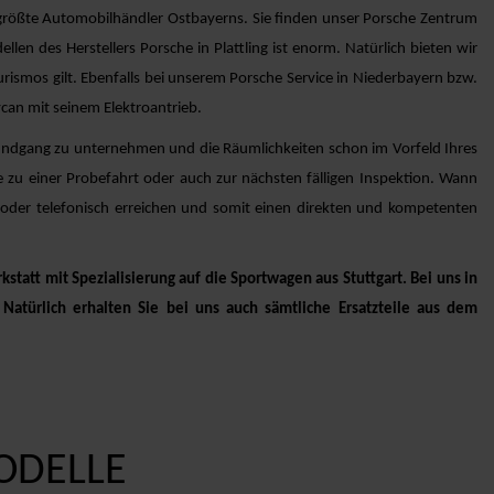
größte Automobilhändler Ostbayerns. Sie finden unser Porsche Zentrum
n des Herstellers Porsche in Plattling ist enorm. Natürlich bieten wir
ismos gilt. Ebenfalls bei unserem Porsche Service in Niederbayern bzw.
ycan mit seinem Elektroantrieb.
0°-Rundgang zu unternehmen und die Räumlichkeiten schon im Vorfeld Ihres
e zu einer Probefahrt oder auch zur nächsten fälligen Inspektion. Wann
ch oder telefonisch erreichen und somit einen direkten und kompetenten
tatt mit Spezialisierung auf die Sportwagen aus Stuttgart. Bei uns in
atürlich erhalten Sie bei uns auch sämtliche Ersatzteile aus dem
ODELLE